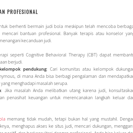
AN PROFESIONAL
untuk berhenti bermain judi bola meskipun telah mencoba berbaga
k mencari bantuan profesional. Banyak terapis atau konselor yan
 menangani kecanduan judi.
erapi seperti Cognitive Behavioral Therapy (CBT) dapat membant
aan berjudi.
kelompok pendukung
: Cari komunitas atau kelompok dukunga
onymous, di mana Anda bisa berbagi pengalaman dan mendapatka
in yang menghadapi masalah serupa.
n
: Jika masalah Anda melibatkan utang karena judi, konsultasika
n penasihat keuangan untuk merencanakan langkah keluar dar
ola
memang tidak mudah, tetapi bukan hal yang mustahil. Denga
nya, menghapus akses ke situs judi, mencari dukungan, menggant