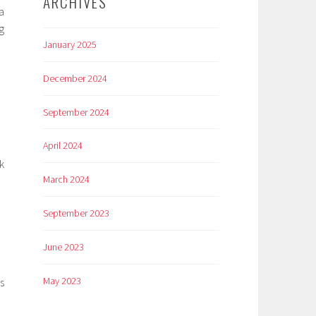
ARCHIVES
a
g
January 2025
December 2024
September 2024
April 2024
k
March 2024
September 2023
June 2023
May 2023
s