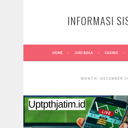
Skip
to
INFORMASI SI
content
HOME
JUDI BOLA
CASINO
MONTH:
DECEMBER 2