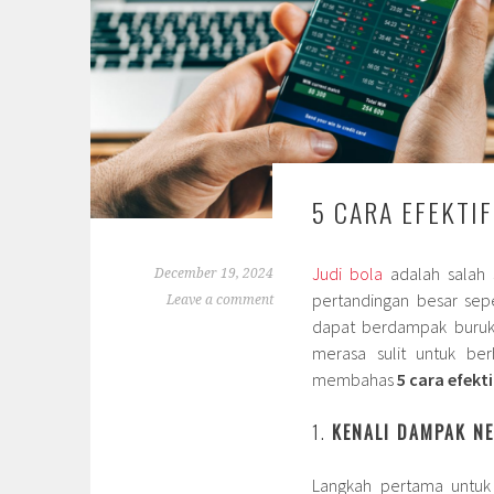
5 CARA EFEKTI
Judi bola
adalah salah 
December 19, 2024
pertandingan besar sep
Leave a comment
dapat berdampak buruk 
merasa sulit untuk ber
membahas
5 cara efekt
1.
KENALI DAMPAK NE
Langkah pertama untuk