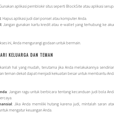
 Gunakan aplikasi pemblokir situs seperti BlockSite atau aplikasi serup
t
: Hapus aplikasi judi dari ponsel atau komputer Anda.
l
: Jangan gunakan kartu kredit atau e-wallet yang terhubung ke aku
ses ini, Anda mengurangi godaan untuk bermain.
ARI KELUARGA DAN TEMAN
ukanlah hal yang mudah, terutama jika Anda melakukannya sendirian
dan teman dekat dapat menjadi kekuatan besar untuk membantu And
Anda
: Jangan ragu untuk berbicara tentang kecanduan judi bola And
ercaya.
nansial
: Jika Anda memiliki hutang karena judi, mintalah saran ata
 untuk mengatur keuangan Anda.